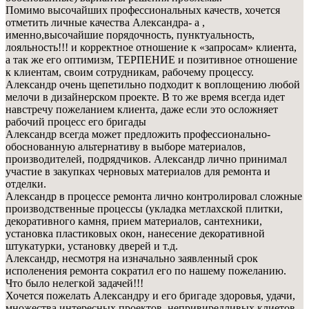
Помимо высочайших профессиональных качеств, хочется
отметить личные качества Александра- а ,
именно,высочайшие порядочность, пунктуальность,
лояльность!!! и корректное отношение к «запросам» клиента,
а так же его оптимизм, ТЕРПЕНИЕ и позитивное отношение
к клиентам, своим сотрудникам, рабочему процессу.
Александр очень щепетильно подходит к воплощению любой
мелочи в дизайнерском проекте. В то же время всегда идет
навстречу пожеланием клиента, даже если это осложняет
рабочий процесс его бригады
Александр всегда может предложить профессионально-
обоснованную альтернативу в выборе материалов,
производителей, подрядчиков. Александр лично принимал
участие в закупках черновых материалов для ремонта и
отделки.
Александр в процессе ремонта лично контролировал сложные
производственные процессы (укладка метлахской плитки,
декоративного камня, прием материалов, сантехники,
установка пластиковых окон, нанесение декоративной
штукатурки, установку дверей и т.д.
Александр, несмотря на изначально заявленный срок
исполенения ремонта сократил его по нашему пожеланию.
Что было нелегкой задачей!!!
Хочется пожелать Александру и его бригаде здоровья, удачи,
множества интересных проектов, непривиредливых клиетов