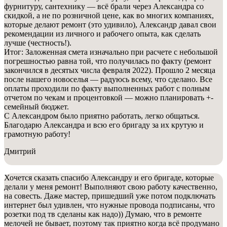
фурнитуру, сантехнику — всё брали через Александра со
скидкой, а не по розничной цене, как во многих компаниях,
которые делают ремонт (это удивило), Александр давал свои
рекомендации из личного и рабочего опыта, как сделать
лучше (честность!).
Итог: Заложенная смета изначально при расчете с небольшой
погрешностью равна той, что получилась по факту (ремонт
закончился в десятых числа февраля 2022). Прошло 2 месяца
после нашего новоселья — радуюсь всему, что сделано. Все
оплаты проходили по факту выполненных работ с полным
отчетом по чекам и процентовкой — можно планировать +-
семейный бюджет.
С Александром было приятно работать, легко общаться.
Благодарю Александра и всю его бригаду за их крутую и
грамотную работу!
Дмитрий
Хочется сказать спасибо Александру и его бригаде, которые
делали у меня ремонт! Выполняют свою работу качественно,
на совесть. Даже мастер, пришедший уже потом подключать
интернет был удивлен, что нужные провода подписаны, что
розетки под тв сделаны как надо)) Думаю, что в ремонте
мелочей не бывает, поэтому так приятно когда всё продумано