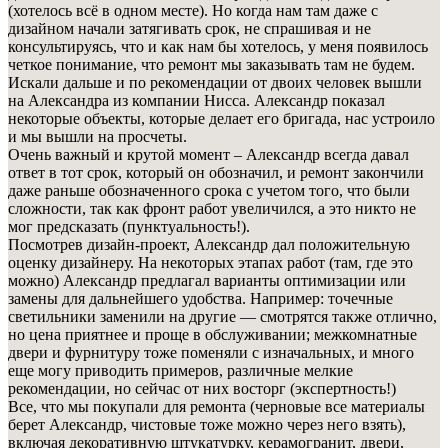
(хотелось всё в одном месте). Но когда нам там даже с
дизайном начали затягивать срок, не спрашивая и не
консультируясь, что и как нам бы хотелось, у меня появилось
четкое понимание, что ремонт мы заказывать там не будем.
Искали дальше и по рекомендации от двоих человек вышли
на Александра из компании Нисса. Александр показал
некоторые объекты, которые делает его бригада, нас устроило
и мы вышли на просчеты.
Очень важный и крутой момент – Александр всегда давал
ответ в тот срок, который он обозначил, и ремонт закончили
даже раньше обозначенного срока с учетом того, что были
сложности, так как фронт работ увеличился, а это никто не
мог предсказать (пунктуальность!).
Посмотрев дизайн-проект, Александр дал положительную
оценку дизайнеру. На некоторых этапах работ (там, где это
можно) Александр предлагал варианты оптимизации или
замены для дальнейшего удобства. Например: точечные
светильники заменили на другие — смотрятся также отлично,
но цена приятнее и проще в обслуживании; межкомнатные
двери и фурнитуру тоже поменяли с изначальных, и много
еще могу приводить примеров, различные мелкие
рекомендации, но сейчас от них восторг (экспертность!)
Все, что мы покупали для ремонта (черновые все материалы
берет Александр, чистовые тоже можно через него взять),
включая декоративную штукатурку, керамогранит, двери,