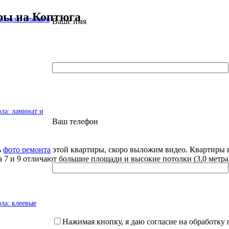
ры на Коптюга
я пола: плюсы и
Ваше имя
ла: ламинат и
Ваш телефон
ь
фото ремонта
этой квартиры, скоро выложим видео. Квартиры 
7 и 9 отличают большие площади и высокие потолки (3,0 метра)
ла: клеевые
Нажимая кнопку, я даю согласие на обработк