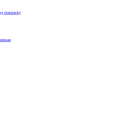
од покраску
тивная